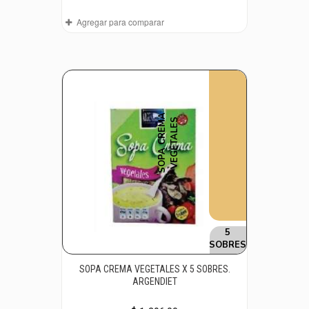
Agregar para comparar
S
O
P
A
C
R
E
M
A
V
E
G
E
T
A
L
E
S
5
SOBRES
SOPA CREMA VEGETALES X 5 SOBRES.
ARGENDIET