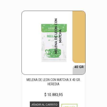
M
E
L
E
N
A
D
E
L
E
O
N
C
O
N
M
A
T
C
H
A
40 GR
MELENA DE LEON CON MATCHA X 40 GR.
HEREDIA
$ 10.883,95
AÑADIR AL CARRITO