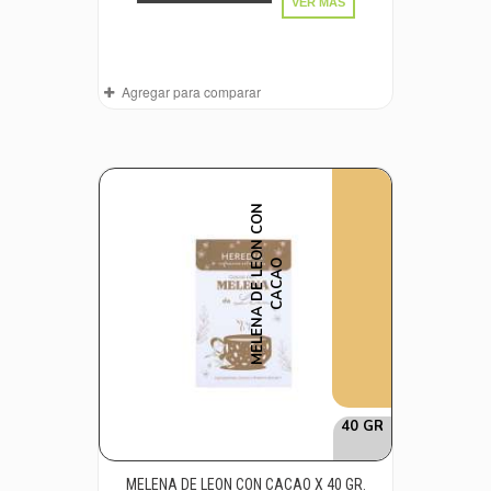
VER MÁS
Agregar para comparar
M
E
L
E
N
A
D
E
L
E
O
N
C
O
N
C
A
C
A
O
40 GR
MELENA DE LEON CON CACAO X 40 GR.