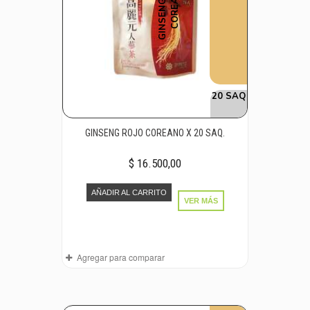
G
I
N
S
E
N
G
R
J
O
C
O
R
E
A
N
O
O
20 SAQ
GINSENG ROJO COREANO X 20 SAQ.
$ 16.500,00
AÑADIR AL CARRITO
VER MÁS
Agregar para comparar