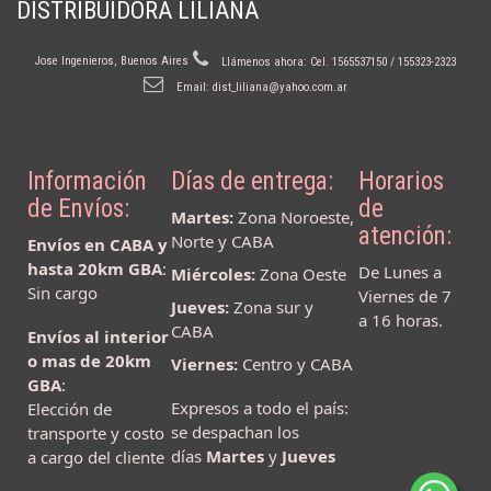
DISTRIBUIDORA LILIANA
Jose Ingenieros, Buenos Aires
Llámenos ahora:
Cel. 1565537150 / 155323-2323
Email:
dist_liliana@yahoo.com.ar
Información
Días de entrega:
Horarios
de Envíos:
de
Martes:
Zona Noroeste,
atención:
Norte y CABA
Envíos en CABA y
hasta 20km GBA
:
De Lunes a
Miércoles:
Zona Oeste
Sin cargo
Viernes de 7
Jueves:
Zona sur y
a 16 horas.
CABA
Envíos al interior
o mas de 20km
Viernes:
Centro y CABA
GBA
:
Expresos a todo el país:
Elección de
se despachan los
transporte y costo
días
Martes
y
Jueves
a cargo del cliente