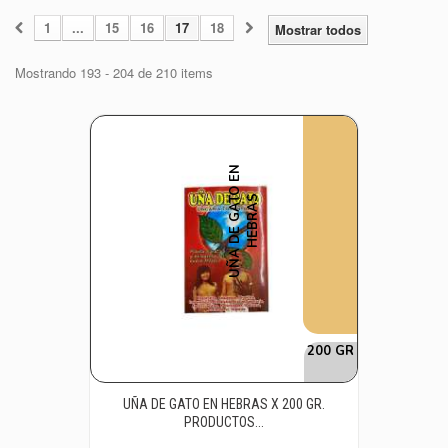
1
...
15
16
17
18
Mostrar todos
Mostrando 193 - 204 de 210 items
U
Ñ
A
D
E
G
A
T
O
E
N
H
E
B
R
A
S
200 GR
UÑA DE GATO EN HEBRAS X 200 GR.
PRODUCTOS...