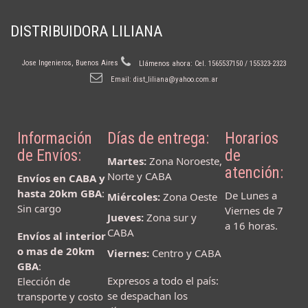
DISTRIBUIDORA LILIANA
Jose Ingenieros, Buenos Aires
Llámenos ahora:
Cel. 1565537150 / 155323-2323
Email:
dist_liliana@yahoo.com.ar
Información
Días de entrega:
Horarios
de Envíos:
de
Martes:
Zona Noroeste,
atención:
Norte y CABA
Envíos en CABA y
hasta 20km GBA
:
De Lunes a
Miércoles:
Zona Oeste
Sin cargo
Viernes de 7
Jueves:
Zona sur y
a 16 horas.
CABA
Envíos al interior
o mas de 20km
Viernes:
Centro y CABA
GBA
:
Expresos a todo el país:
Elección de
se despachan los
transporte y costo