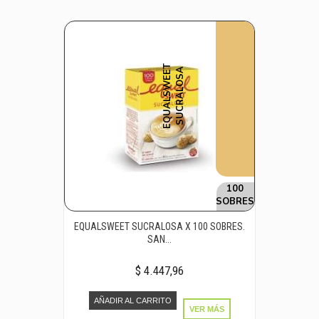
E
Q
U
A
L
S
W
E
E
T
S
U
C
R
A
L
O
S
A
100
SOBRES
EQUALSWEET SUCRALOSA X 100 SOBRES.
SAN...
$ 4.447,96
AÑADIR AL CARRITO
VER MÁS