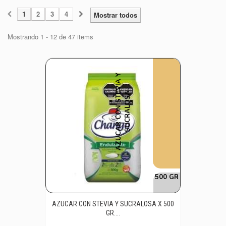
1
2
3
4
Mostrar todos
Mostrando 1 - 12 de 47 items
A
Z
U
C
A
R
C
O
N
S
T
V
I
A
Y
S
U
C
R
A
L
O
S
E
A
500 GR
AZUCAR CON STEVIA Y SUCRALOSA X 500
GR....