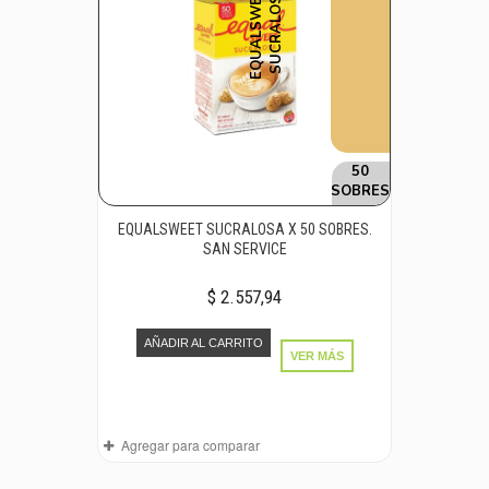
E
Q
U
A
L
S
W
E
E
T
S
U
C
R
A
L
O
S
A
50
SOBRES
EQUALSWEET SUCRALOSA X 50 SOBRES.
SAN SERVICE
$ 2.557,94
AÑADIR AL CARRITO
VER MÁS
Agregar para comparar