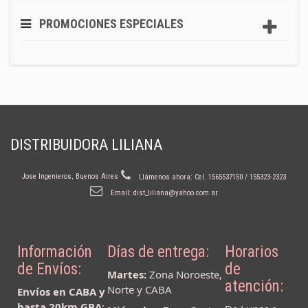
PROMOCIONES ESPECIALES
DISTRIBUIDORA LILIANA
Jose Ingenieros, Buenos Aires
Llámenos ahora:
Cel. 1565537150 / 155323-2323
Email:
dist_liliana@yahoo.com.ar
Información
Días de entrega:
Horarios
de Envíos:
de
Martes:
Zona Noroeste,
atención:
Norte y CABA
Envíos en CABA y
hasta 20km GBA
: