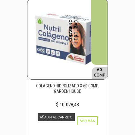
O
C
O
L
A
G
E
N
O
H
I
D
R
O
L
I
Z
A
D
60
COMP
COLAGENO HIDROLIZADO X 60 COMP.
GARDEN HOUSE
$ 10.028,48
AÑADIR AL CARRITO
VER MÁS