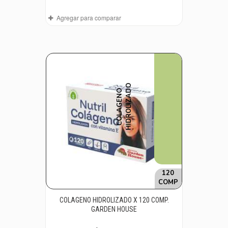
Agregar para comparar
O
C
O
L
A
G
E
N
O
H
I
D
R
O
L
I
Z
A
D
120
COMP
COLAGENO HIDROLIZADO X 120 COMP.
GARDEN HOUSE