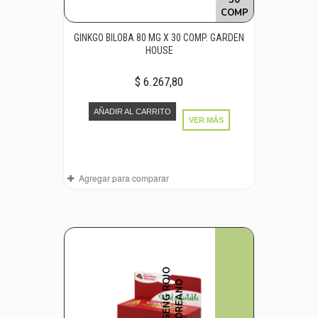
COMP
GINKGO BILOBA 80 MG X 30 COMP. GARDEN
HOUSE
$ 6.267,80
AÑADIR AL CARRITO
VER MÁS
Agregar para comparar
G
I
N
S
E
N
G
R
J
O
C
O
R
E
A
N
O
O