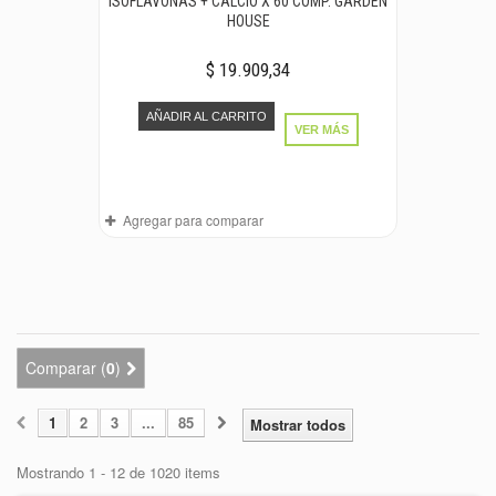
ISOFLAVONAS + CALCIO X 60 COMP. GARDEN
HOUSE
$ 19.909,34
AÑADIR AL CARRITO
VER MÁS
Agregar para comparar
Comparar (
0
)
1
2
3
...
85
Mostrar todos
Mostrando 1 - 12 de 1020 items