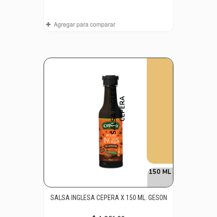
Agregar para comparar
S
A
L
S
A
I
N
G
E
S
A
C
E
P
E
R
L
A
150 ML
SALSA INGLESA CEPERA X 150 ML. GESON