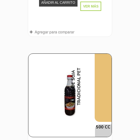
AÑADIR AL CARRITO
VER MÁS
Agregar para comparar
T
S
A
L
S
A
D
E
S
O
J
A
T
R
A
D
I
C
I
O
N
A
L
P
E
500 CC