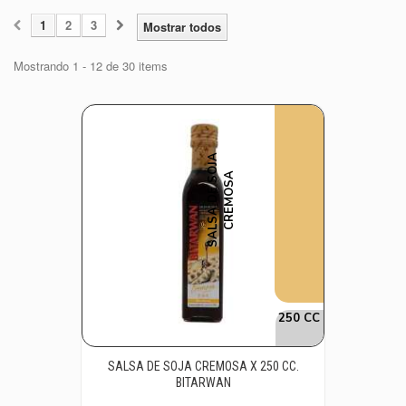
1
2
3
Mostrar todos
Mostrando 1 - 12 de 30 items
S
A
L
S
A
D
E
S
O
J
A
C
R
E
M
O
S
A
250 CC
SALSA DE SOJA CREMOSA X 250 CC.
BITARWAN