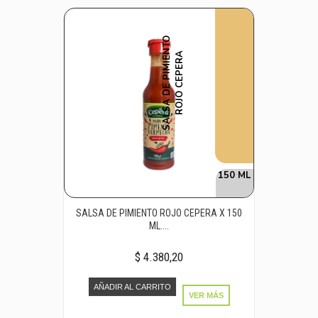
S
A
L
S
A
D
E
P
I
M
I
E
N
T
O
R
O
J
O
C
E
P
E
R
A
150 ML
SALSA DE PIMIENTO ROJO CEPERA X 150
ML....
$ 4.380,20
AÑADIR AL CARRITO
VER MÁS