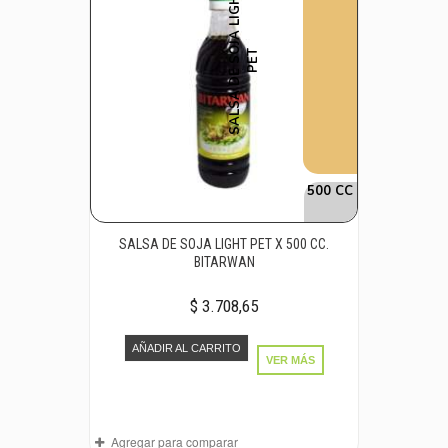
S
A
L
S
A
D
E
S
O
J
A
L
I
G
H
T
P
E
T
500 CC
SALSA DE SOJA LIGHT PET X 500 CC.
BITARWAN
$ 3.708,65
AÑADIR AL CARRITO
VER MÁS
Agregar para comparar