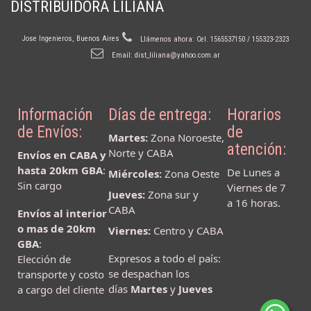
DISTRIBUIDORA LILIANA
Jose Ingenieros, Buenos Aires
Llámenos ahora:
Cel. 1565537150 / 155323-2323
Email:
dist_liliana@yahoo.com.ar
Información
Días de entrega:
Horarios
de Envíos:
de
Martes:
Zona Noroeste,
atención:
Norte y CABA
Envíos en CABA y
hasta 20km GBA
:
De Lunes a
Miércoles:
Zona Oeste
Sin cargo
Viernes de 7
Jueves:
Zona sur y
a 16 horas.
CABA
Envíos al interior
o mas de 20km
Viernes:
Centro y CABA
GBA
:
Expresos a todo el país:
Elección de
se despachan los
transporte y costo
días
Martes
y
Jueves
a cargo del cliente