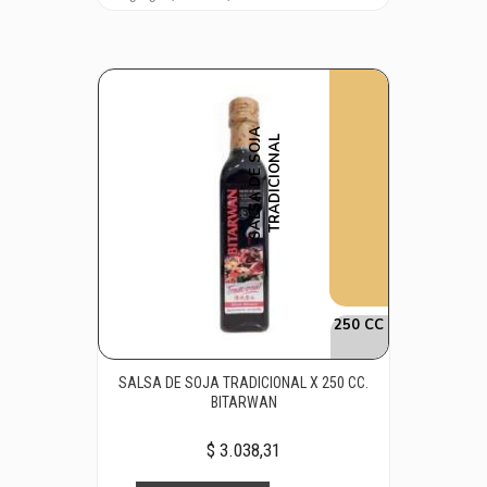
S
A
L
S
A
D
E
S
O
J
A
T
R
A
D
I
C
I
O
N
A
L
250 CC
SALSA DE SOJA TRADICIONAL X 250 CC.
BITARWAN
$ 3.038,31