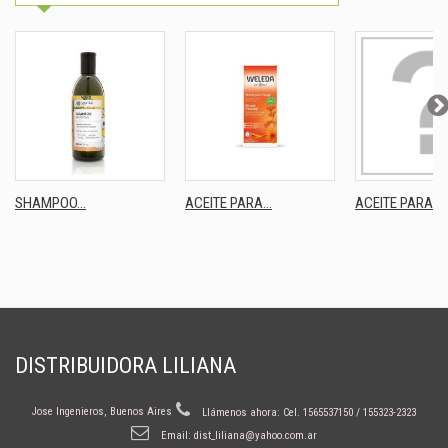
SHAMPOO...
ACEITE PARA...
ACEITE PARA...
DISTRIBUIDORA LILIANA
Jose Ingenieros, Buenos Aires
Llámenos ahora:
Cel. 1565537150 / 155323-2323
Email:
dist_liliana@yahoo.com.ar