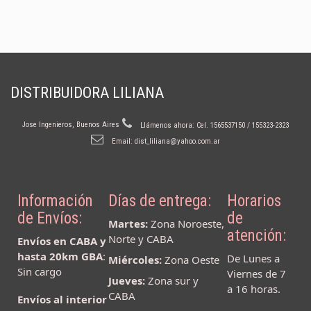
DISTRIBUIDORA LILIANA
Jose Ingenieros, Buenos Aires
Llámenos ahora:
Cel. 1565537150 / 155323-2323
Email:
dist_liliana@yahoo.com.ar
Información
Días de entrega:
Horarios
de Envíos:
de
Martes:
Zona Noroeste,
atención:
Norte y CABA
Envíos en CABA y
hasta 20km GBA
:
De Lunes a
Miércoles:
Zona Oeste
Sin cargo
Viernes de 7
Jueves:
Zona sur y
a 16 horas.
CABA
Envíos al interior