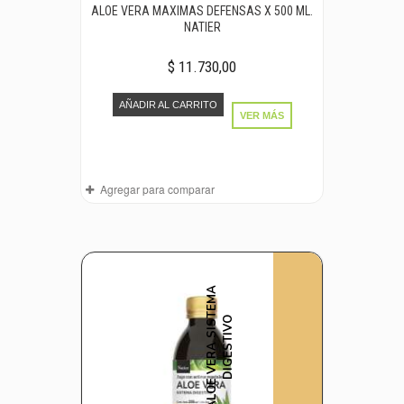
ALOE VERA MAXIMAS DEFENSAS X 500 ML.
NATIER
$ 11.730,00
AÑADIR AL CARRITO
VER MÁS
Agregar para comparar
A
L
O
E
V
E
R
A
S
I
S
T
E
M
A
D
I
G
E
S
T
I
V
O