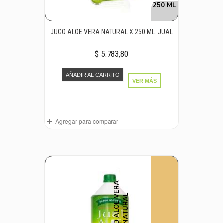
250 ML
JUGO ALOE VERA NATURAL X 250 ML. JUAL
$ 5.783,80
AÑADIR AL CARRITO
VER MÁS
Agregar para comparar
J
U
G
O
A
L
O
E
E
R
A
N
A
T
U
R
A
V
L