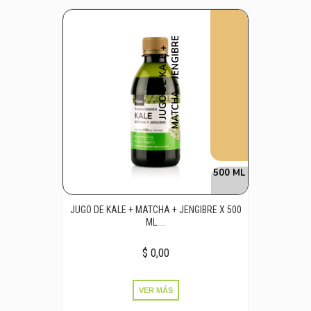
E
J
U
G
O
D
E
K
A
L
E
+
M
A
T
C
H
A
+
J
E
N
G
I
B
R
500 ML
JUGO DE KALE + MATCHA + JENGIBRE X 500
ML....
$ 0,00
VER MÁS