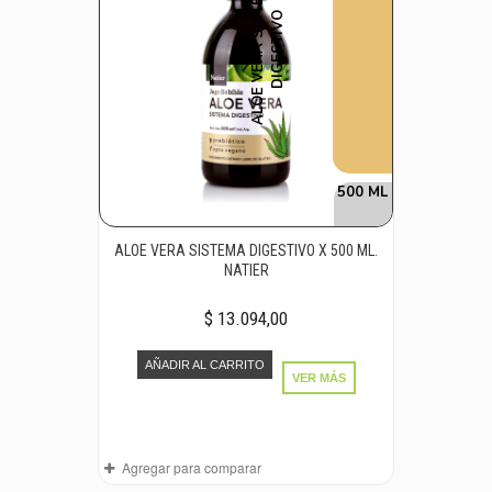
A
L
O
E
V
E
R
A
S
I
S
T
E
M
A
D
I
G
E
S
T
I
V
O
500 ML
ALOE VERA SISTEMA DIGESTIVO X 500 ML.
NATIER
$ 13.094,00
AÑADIR AL CARRITO
VER MÁS
Agregar para comparar