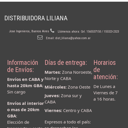
DISTRIBUIDORA LILIANA
Jose Ingenieros, Buenos Aires
Llámenos ahora:
Cel. 1565537150 / 155323-2323
Email:
dist_liliana@yahoo.com.ar
Información
Días de entrega:
Horarios
de Envíos:
de
Martes:
Zona Noroeste,
atención:
Norte y CABA
Envíos en CABA y
hasta 20km GBA
:
De Lunes a
Miércoles:
Zona Oeste
Sin cargo
Viernes de 7
Jueves:
Zona sur y
a 16 horas.
CABA
Envíos al interior
o mas de 20km
Viernes:
Centro y CABA
GBA
:
Expresos a todo el país:
Elección de