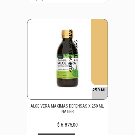
A
L
O
E
V
E
R
A
M
A
I
M
A
S
D
E
F
E
N
S
A
X
S
250 ML
ALOE VERA MAXIMAS DEFENSAS X 250 ML.
NATIER
$ 6.875,00